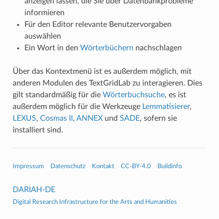
anzeigen lassen, die Sie über Datenbankprobleme
informieren
Für den Editor relevante Benutzervorgaben
auswählen
Ein Wort in den
Wörterbüchern
nachschlagen
Über das Kontextmenü ist es außerdem möglich, mit
anderen Modulen des TextGridLab zu interagieren. Dies
gilt standardmäßig für die
Wörterbuchsuche
, es ist
außerdem möglich für die Werkzeuge
Lemmatisierer
,
LEXUS
,
Cosmas II
,
ANNEX
und
SADE
, sofern sie
installiert sind.
Impressum
Datenschutz
Kontakt
CC-BY-4.0
Buildinfo
DARIAH-DE
Digital Research Infrastructure for the Arts and Humanities