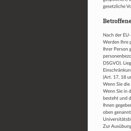
gesetzliche V
Betroffen
Nach der EU-
Werden Ihre p
Ihrer Person 
personenbezog
DSGVO). Liege
Einschränkung
(Art. 17, 18
Wenn Sie die 
Wenn Sie in d
besteht und d
Ihnen gegeben
oben genannt
Universitätsb
Zur Ausübung 