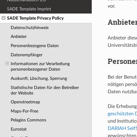
vor.
SADE Template Imprint
SADE Template Privacy Policy
Anbiete
Datenschutzhinweis
Anbieter
Anbieter dies
Universitätsb
Personenbezogene Daten
Datenempfänger
Persone
Informationen zur Verarbeitung
personenbezogener Daten
Bei der Benu
Auskunft, Löschung, Sperrung
nötigen pers
Statistische Daten für den Betreiber
Daten nutzbar
der Website
Openstreetmap
Die Erhebung 
Maps-For-Free
geschützten
Pelagios Commons
und Instituti
DARIAH SelfS
Eurostat
gewünschten 