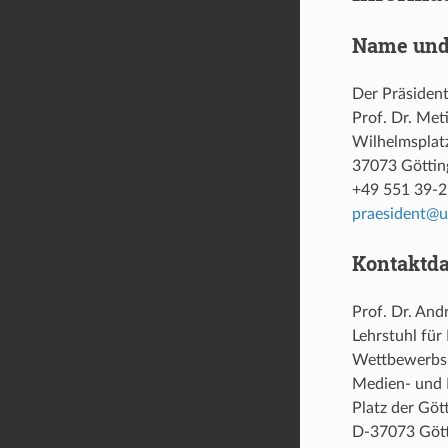
Name und 
Der Präsiden
Prof. Dr. Met
Wilhelmsplat
37073 Göttin
+49 551 39-21
praesident@u
Kontaktda
Prof. Dr. An
Lehrstuhl für
Wettbewerbs-
Medien- und 
Platz der Göt
D-37073 Göt