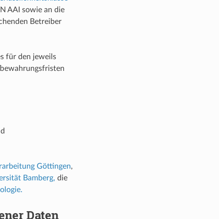
FN AAI sowie an die
chenden Betreiber
 für den jeweils
fbewahrungsfristen
nd
rarbeitung Göttingen
,
ersität Bamberg,
die
ologie.
ener Daten