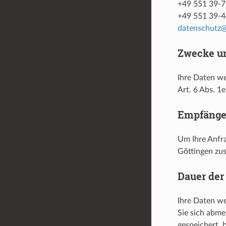
+49 551 39-73
+49 551 39-4
datenschutz@
Zwecke un
Ihre Daten we
Art. 6 Abs. 1
Empfänge
Um Ihre Anfr
Göttingen zus
Dauer der
Ihre Daten we
Sie sich abme
gespeichert, 