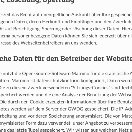
erzeit das Recht auf unentgeltliche Auskunft über Ihre gespeiche
genen Daten, deren Herkunft und Empfänger und den Zweck de
ht auf Berichtigung, Sperrung oder Löschung dieser Daten. Hier
hema personenbezogene Daten können Sie sich jederzeit über d
resse des Webseitenbetreibers an uns wenden.
sche Daten für den Betreiber der Websit
e nutzt die Open-Source-Software Matomo für die statistische
iffen. Matomo ist datenschutzkonform konfiguriert, Daten werd
Die zu diesem Zweck verwendeten "Sitzungs-Cookies" sind Textda
peichert werden und die eine Analyse der Benutzung der Websei
Die durch den Cookie erzeugten Informationen über Ihre Benutz
botes werden auf dem Server der GWDG gespeichert. Die IP-Adr
arbeitung und vor deren Speicherung anonymisiert. Die von Mat
onymisierter Form dazu verwendet, unser Angebot zu verbesser
e das letzte Tupel gespeichert. Wir wissen aus welchem Netz e