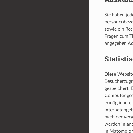
Sie haben jed
personenbezo
sowie ein Rec
Fragen zum T
angegeben Ad
Statisti
Diese Websit
Besucherzugr
gespeichert. 
Computer ges
ermöglichen. 
Internetange
nach der Ver
werden in an
in Matomo ohn