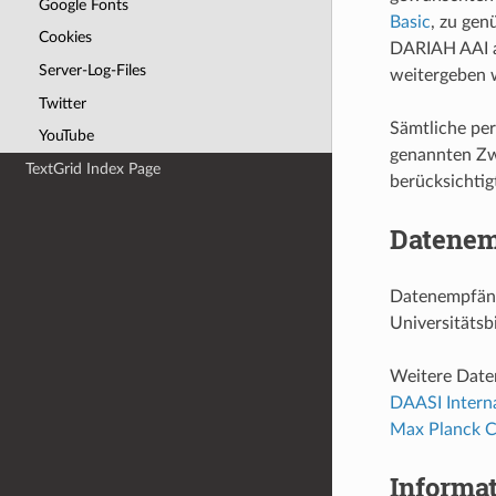
Google Fonts
Basic
, zu gen
Cookies
DARIAH AAI a
Server-Log-Files
weitergeben 
Twitter
Sämtliche per
YouTube
genannten Zwe
TextGrid Index Page
berücksichtig
Datenem
Datenempfänge
Universitätsb
Weitere Date
DAASI Intern
Max Planck C
Informa