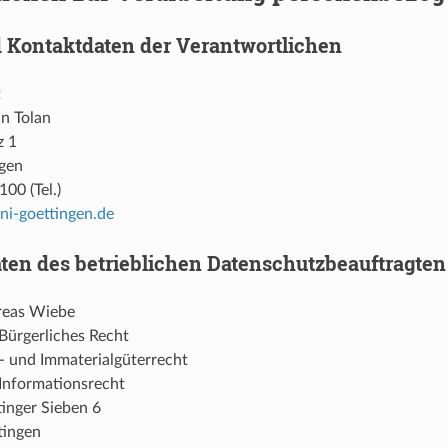
Kontaktdaten der Verantwortlichen
t
in Tolan
z 1
gen
00 (Tel.)
ni-goettingen.de
ten des betrieblichen Datenschutzbeauftragten
dreas Wiebe
 Bürgerliches Recht
 und Immaterialgüterrecht
Informationsrecht
tinger Sieben 6
tingen