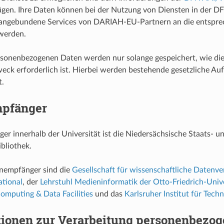
ügen. Ihre Daten können bei der Nutzung von Diensten in der D
ngebundene Services von DARIAH-EU-Partnern an die entspre
werden.
sonenbezogenen Daten werden nur solange gespeichert, wie dies
ck erforderlich ist. Hierbei werden bestehende gesetzliche Au
t.
pfänger
r innerhalb der Universität ist die Niedersächsische Staats- u
ibliothek.
nempfänger sind die
Gesellschaft für wissenschaftliche Datenve
ational
, der
Lehrstuhl Medieninformatik der Otto-Friedrich-Univ
omputing & Data Facilities
und das
Karlsruher Institut für Techn
tionen zur Verarbeitung personenbezog