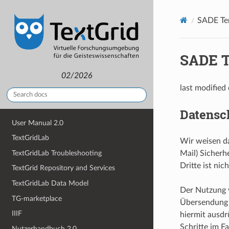
SADE Tem
SADE T
02/2026
last modified
Datensc
User Manual 2.0
TextGridLab
Wir weisen da
TextGridLab Troubleshooting
Mail) Sicherh
Dritte ist nic
TextGrid Repository and Services
TextGridLab Data Model
Der Nutzung v
TG-marketplace
Übersendung 
IIIF
hiermit ausdr
Schritte im 
Nutzerhandbuch 2.0