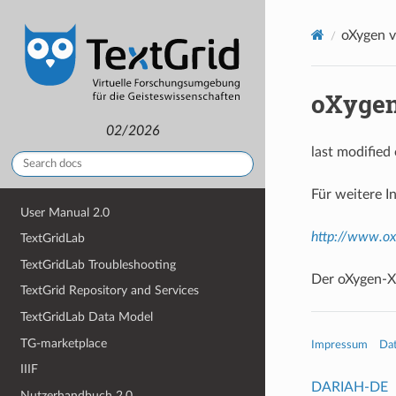
oXygen 
oXyge
02/2026
last modified
Für weitere I
User Manual 2.0
http://www.ox
TextGridLab
TextGridLab Troubleshooting
Der oXygen-X
TextGrid Repository and Services
TextGridLab Data Model
TG-marketplace
Impressum
Da
IIIF
DARIAH-DE
Nutzerhandbuch 2.0