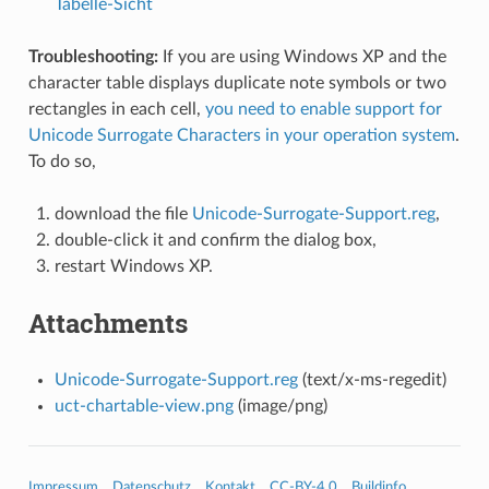
Tabelle-Sicht
Troubleshooting:
If you are using Windows XP and the
character table displays duplicate note symbols or two
rectangles in each cell,
you need to enable support for
Unicode Surrogate Characters in your operation system
.
To do so,
download the file
Unicode-Surrogate-Support.reg
,
double-click it and confirm the dialog box,
restart Windows XP.
Attachments
Unicode-Surrogate-Support.reg
(text/x-ms-regedit)
uct-chartable-view.png
(image/png)
Impressum
Datenschutz
Kontakt
CC-BY-4.0
Buildinfo