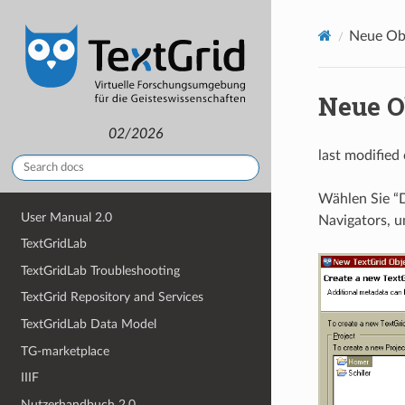
Neue Obj
Neue Ob
02/2026
last modified
Wählen Sie “
User Manual 2.0
Navigators, u
TextGridLab
TextGridLab Troubleshooting
TextGrid Repository and Services
TextGridLab Data Model
TG-marketplace
IIIF
Nutzerhandbuch 2.0