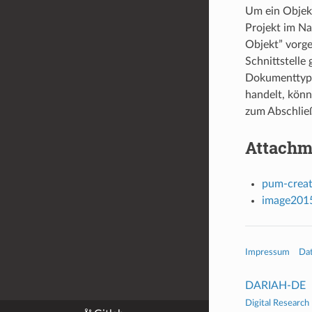
Um ein Objekt
Projekt im Na
Objekt” vorge
Schnittstelle
Dokumenttyp 
handelt, könn
zum Abschließ
Attachm
pum-creat
image2015
Impressum
Da
DARIAH-DE
Digital Research