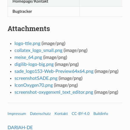
Homepage/Kontakt
Bugtracker
Attachments
logo-ttle.png
(image/png)
collatex_logo_small.png
(image/png)
meise_64.png
(image/png)
digilib-logo-big.png
(image/png)
sade_logo153-Web-Preview64x64.png
(image/png)
screenshotSADE.png
(image/png)
IconOxygen70.png
(image/png)
screenshot-oxygenxml_text_editor.png
(image/png)
Impressum
Datenschutz
Kontakt
CC-BY-4.0
Buildinfo
DARIAH-DE