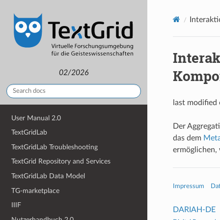
Interakt
Intera
Kompo
02/2026
last modified
User Manual 2.0
Der Aggregati
TextGridLab
das dem
Meta
TextGridLab Troubleshooting
ermöglichen,
TextGrid Repository and Services
TextGridLab Data Model
Impressum
Da
TG-marketplace
IIIF
DARIAH-DE
Nutzerhandbuch 2.0