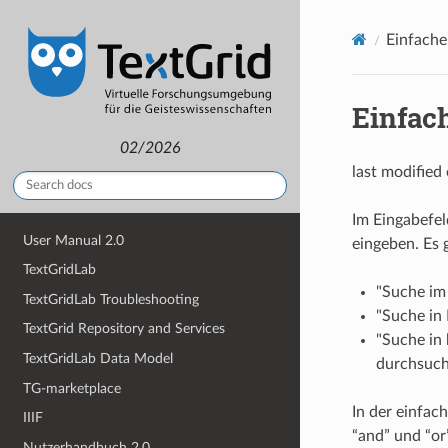
Einfache
Einfac
02/2026
last modified
Im Eingabefel
User Manual 2.0
eingeben. Es 
TextGridLab
"Suche im 
TextGridLab Troubleshooting
"Suche in
TextGrid Repository and Services
"Suche in
TextGridLab Data Model
durchsuch
TG-marketplace
In der einfa
IIIF
“and” und “or
Nutzerhandbuch 2.0