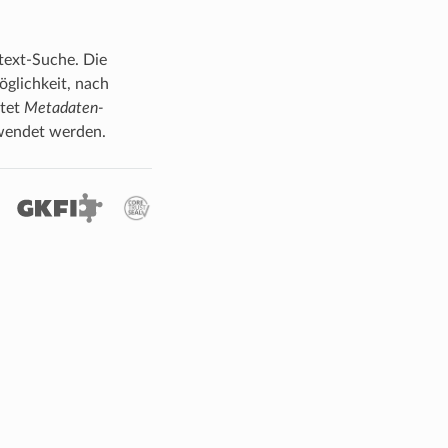
text-Suche. Die
glichkeit, nach
utet
Metadaten-
rwendet werden.