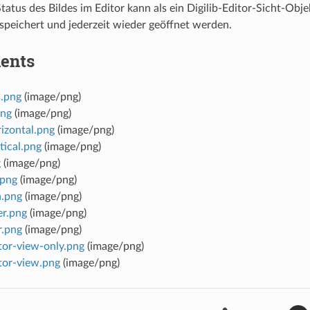
Status des Bildes im Editor kann als ein Digilib-Editor-Sicht-Obj
speichert und jederzeit wieder geöffnet werden.
ents
s.png
(image/png)
png
(image/png)
izontal.png
(image/png)
tical.png
(image/png)
g
(image/png)
.png
(image/png)
.png
(image/png)
er.png
(image/png)
r.png
(image/png)
itor-view-only.png
(image/png)
itor-view.png
(image/png)