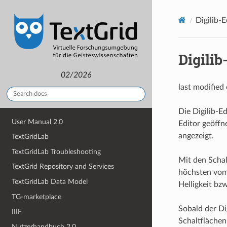
Digilib-E
Digilib
02/2026
last modified
Die Digilib-E
User Manual 2.0
Editor geöffn
angezeigt.
TextGridLab
TextGridLab Troubleshooting
Mit den Schal
TextGrid Repository and Services
höchsten vom 
TextGridLab Data Model
Helligkeit bz
TG-marketplace
Sobald der Di
IIIF
Schaltflächen
Nutzerhandbuch 2.0