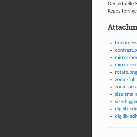
Der aktuelle 
Repository ge
Attachm
brightnes
contrast.
mirror-hor
mirror-ver
rotate.pn
zoom-full
zoom-area
size-small
size-bigge
digilib-ed
digilib-ed