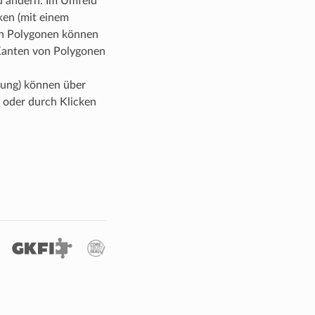
zu ändern. Im Umfeld
ken (mit einem
an Polygonen können
 Kanten von Polygonen
fung) können über
 oder durch Klicken