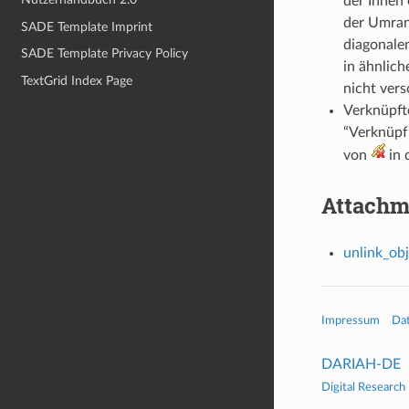
der Ihnen 
der Umran
SADE Template Imprint
diagonale
SADE Template Privacy Policy
in ähnlic
TextGrid Index Page
nicht ver
Verknüpfte
“Verknüpf
von
in 
Attachm
unlink_ob
Impressum
Da
DARIAH-DE
Digital Research