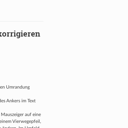
orrigieren
enen Umrandung
des Ankers im Text
 Mauszeiger auf eine
 einem Vierwegepfeil,