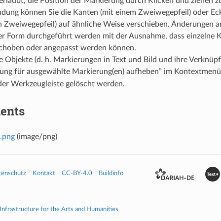
erlaubt, die Position der Markierung durch Klicken und ziehen 
dung können Sie die Kanten (mit einem Zweiwegepfeil) oder Ec
n Zweiwegepfeil) auf ähnliche Weise verschieben. Änderungen 
her Form durchgeführt werden mit der Ausnahme, dass einzelne
schoben oder angepasst werden können.
 Objekte (d. h. Markierungen in Text und Bild und ihre Verknüp
ung für ausgewählte Markierung(en) aufheben” im Kontextmenü
der Werkzeugleiste gelöscht werden.
ents
j.png
(image/png)
tenschutz
Kontakt
CC-BY-4.0
Buildinfo
 Infrastructure for the Arts and Humanities