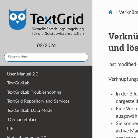
Verknüpf
Verknü
und lö
02/2026
last modified
User Manual 2.0
Verknüpfungen
TextGridLab
TextGridLab Troubleshooting
In der Bi
dargestellt
TextGrid Repository and Services
Eine Verk
TextGridLab Data Model
ausgewähl
TG-marketplace
Sie können
IIIF
aktive Mar
Nutzerhandbuch 2.0