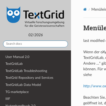
Menüleis
Menüle
02/2026
last modified
Wenn der oXyg
User Manual 2.0
TextGridLab, 
Andere …" gi
TextGridLab
können. Für 
TextGridLab Troubleshooting
siehe
TextGrid Repository and Services
TextGridLab Data Model
http://www.ox
TG-marketplace
Beachten Sie,
IIIF
geöffnet ist,
Nutzerhandbuch 2.0